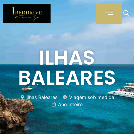
ILHAS
BALEARES
ilhas Baleares
Viagem sob medida
Ano inteiro